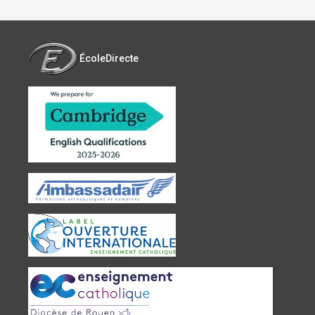
ÉcoleDirecte