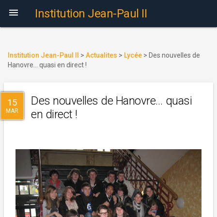

Institution Jean-Paul II
Institution Jean-Paul II
>
Actualites
>
Lycée
>
Des nouvelles de
Hanovre… quasi en direct !
Des nouvelles de Hanovre… quasi
15
MAR
en direct !