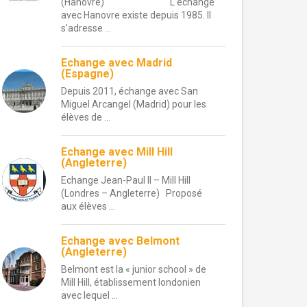
(Hanovre) L’échange
avec Hanovre existe depuis 1985. Il
s’adresse ...
Echange avec Madrid
(Espagne)
Depuis 2011, échange avec San
Miguel Arcangel (Madrid) pour les
élèves de ...
Echange avec Mill Hill
(Angleterre)
Echange Jean-Paul II – Mill Hill
(Londres – Angleterre) Proposé
aux élèves ...
Echange avec Belmont
(Angleterre)
Belmont est la « junior school » de
Mill Hill, établissement londonien
avec lequel ...