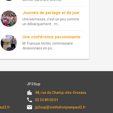
Journée de partage et de joie
Une kermesse, c’est un peu comme
un débarquement… m...
Une conférence passionnante
M. François Hottin, commissaire
divisionnaire en po...
JP2Sup
location_city
48, rue du Champ-des-Oiseaux
local_phone
02 35 89 00 01
email
aul2.fr
jp2sup@institutionjeanpaul2.fr