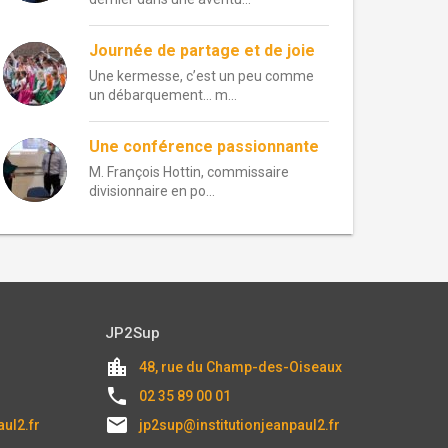
Journée de partage et de joie
Une kermesse, c’est un peu comme
un débarquement… m...
Une conférence passionnante
M. François Hottin, commissaire
divisionnaire en po...
JP2Sup
location_city
48, rue du Champ-des-Oiseaux
local_phone
02 35 89 00 01
email
aul2.fr
jp2sup@institutionjeanpaul2.fr