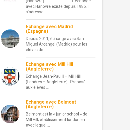
(Hanovre) L’échange
avec Hanovre existe depuis 1985. Il
s’adresse ...
Echange avec Madrid
(Espagne)
Depuis 2011, échange avec San
Miguel Arcangel (Madrid) pour les
élèves de ...
Echange avec Mill Hill
(Angleterre)
Echange Jean-Paul II – Mill Hill
(Londres – Angleterre) Proposé
aux élèves ...
Echange avec Belmont
(Angleterre)
Belmont est la « junior school » de
Mill Hill, établissement londonien
avec lequel ...