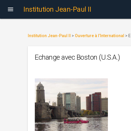
Institution Jean-Paul II

Institution Jean-Paul II
>
Ouverture à l’International
>
E
Echange avec Boston (U.S.A.)