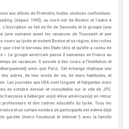
resse aux élèves de Première, toutes sections confondues.
 Reading (depuis 1995), au nord-est de Boston et l’autre à
 L’inscription se fait en fin de Seconde et le groupe (une
mne (une semaine avant les vacances de Toussaint et une
 cours au lycée et visitent Boston et sa région, très riches
ier que c’est le berceau des Etats-Unis et qu’elle a connu de
ne ».
Le groupe américain passe 2 semaines en France au
mps de vacances. Il assiste à des cours à l’Institution et
 Débarquement) ainsi que Paris. Cet échange implique une
 des autres, de leur mode de vie, de leurs habitudes, et
des. Les journées aux USA sont longues et fatigantes mais
nu en octobre dernier et consultable sur le site de JP2.
lle française à héberger un(e) élève américain(e) en retour
s professeurs et des cadres éducatifs du lycée. Tous les
érience et un certain nombre de participants est même déjà
cts gardés (merci Facebook et Internet !) avec la famille