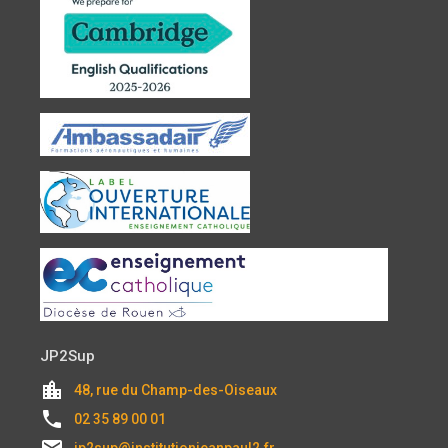
JP2Sup
location_city
48, rue du Champ-des-Oiseaux
local_phone
02 35 89 00 01
email
jp2sup@institutionjeanpaul2.fr