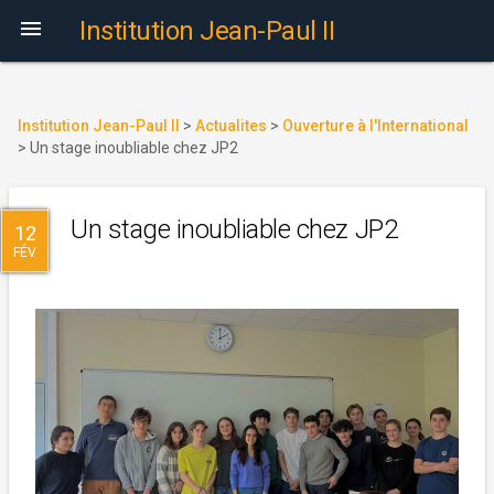

Institution Jean-Paul II
Institution Jean-Paul II
>
Actualites
>
Ouverture à l'International
>
Un stage inoubliable chez JP2
Un stage inoubliable chez JP2
12
FÉV