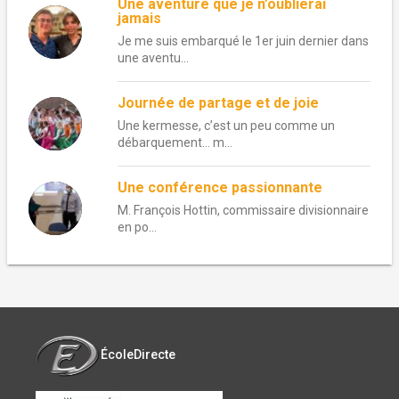
Une aventure que je n’oublierai
jamais
Je me suis embarqué le 1er juin dernier dans
une aventu...
Journée de partage et de joie
Une kermesse, c’est un peu comme un
débarquement… m...
Une conférence passionnante
M. François Hottin, commissaire divisionnaire
en po...
ÉcoleDirecte