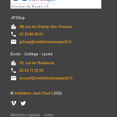
JP2Sup
location_city
48, rue du Champ-des-Oiseaux
local_phone
02 35 89 00 01
email
jp2sup@institutionjeanpaul2.fr
École - Collège - Lycée
location_city
39, rue de l'Avalasse
local_phone
02 35 71 23 55
email
accueil@institutionjeanpaul2.fr
©
Institution Jean-Paul II
2026
Mentions légales
Liens