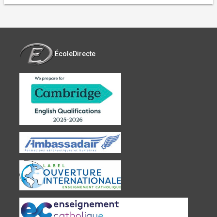
ÉcoleDirecte