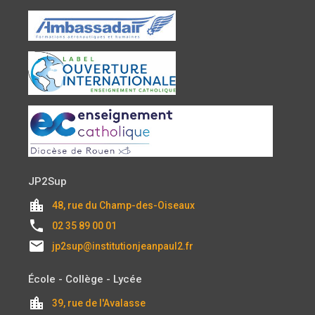
JP2Sup
location_city
48, rue du Champ-des-Oiseaux
local_phone
02 35 89 00 01
email
jp2sup@institutionjeanpaul2.fr
École - Collège - Lycée
location_city
39, rue de l'Avalasse