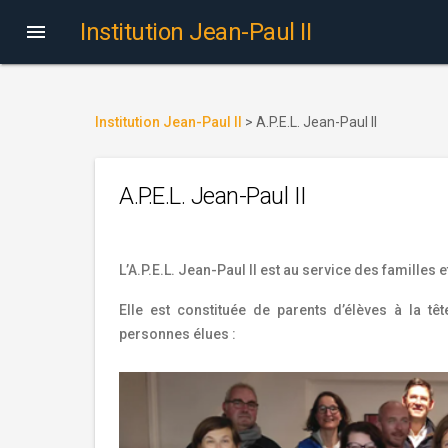
Institution Jean-Paul II

Institution Jean-Paul II
>
A.P.E.L. Jean-Paul II
A.P.E.L. Jean-Paul II
L’A.P.E.L. Jean-Paul II est au service des familles et
Elle est constituée de parents d’élèves à la t
personnes élues :