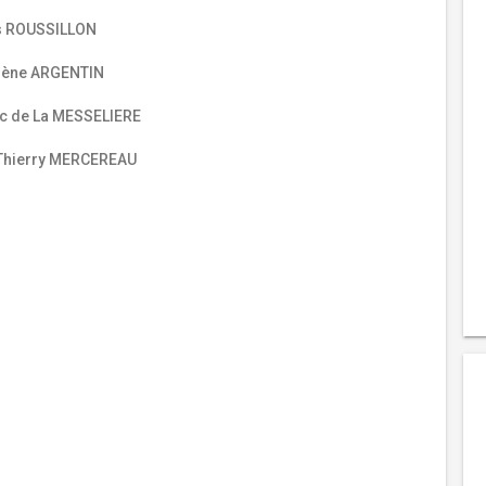
as ROUSSILLON
élène ARGENTIN
ic de La MESSELIERE
 Thierry MERCEREAU