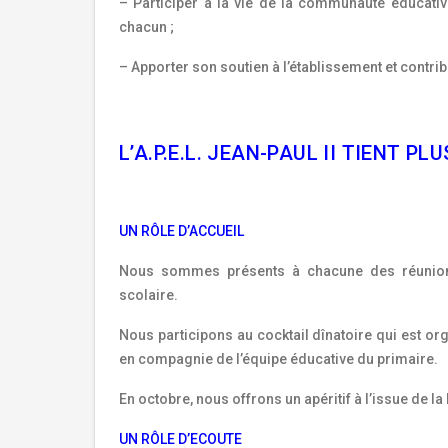
– Participer à la vie de la communauté éducati
chacun ;
– Apporter son soutien à l’établissement et contri
L’A.P.E.L. JEAN-PAUL II TIENT P
UN RÔLE D’ACCUEIL
Nous sommes présents à chacune des réunions 
scolaire.
Nous participons au cocktail dînatoire qui est org
en compagnie de l’équipe éducative du primaire.
En octobre, nous offrons un apéritif à l’issue de la
UN RÔLE D’ECOUTE