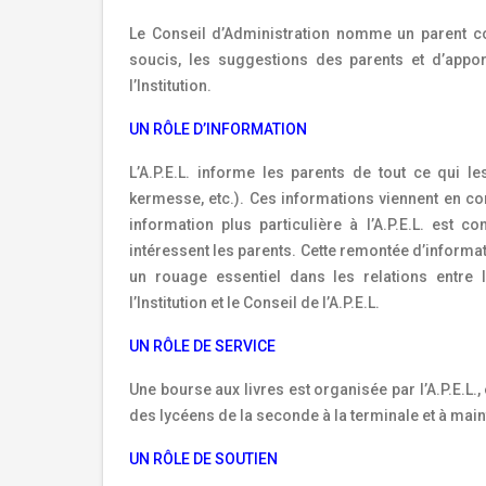
Le Conseil d’Administration nomme un parent co
soucis, les suggestions des parents et d’appo
l’Institution.
UN RÔLE D’INFORMATION
L’A.P.E.L. informe les parents de tout ce qui l
kermesse, etc.). Ces informations viennent en co
information plus particulière à l’A.P.E.L. est 
intéressent les parents. Cette remontée d’informat
un rouage essentiel dans les relations entre l
l’Institution et le Conseil de l’A.P.E.L.
UN RÔLE DE SERVICE
Une bourse aux livres est organisée par l’A.P.E.L.,
des lycéens de la seconde à la terminale et à mai
UN RÔLE DE SOUTIEN