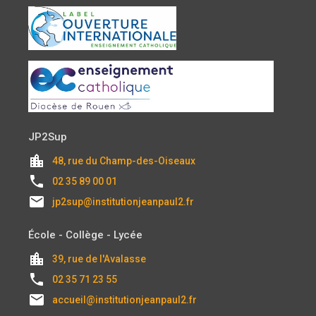
JP2Sup
location_city
48, rue du Champ-des-Oiseaux
local_phone
02 35 89 00 01
email
jp2sup@institutionjeanpaul2.fr
École - Collège - Lycée
location_city
39, rue de l'Avalasse
local_phone
02 35 71 23 55
email
accueil@institutionjeanpaul2.fr