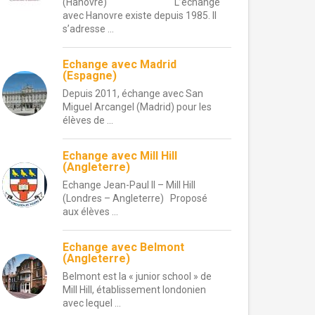
(Hanovre) L’échange
avec Hanovre existe depuis 1985. Il
s’adresse ...
Echange avec Madrid
(Espagne)
Depuis 2011, échange avec San
Miguel Arcangel (Madrid) pour les
élèves de ...
Echange avec Mill Hill
(Angleterre)
Echange Jean-Paul II – Mill Hill
(Londres – Angleterre) Proposé
aux élèves ...
Echange avec Belmont
(Angleterre)
Belmont est la « junior school » de
Mill Hill, établissement londonien
avec lequel ...