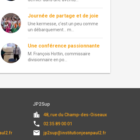
Journée de partage et de joie
Une kermesse, c’est un peu comme
un débarquement… m...
Une conférence passionnante
M. François Hottin, commissaire
divisionnaire en po...
JP2Sup
location_city
48, rue du Champ-des-Oiseaux
local_phone
02 35 89 00 01
email
aul2.fr
jp2sup@institutionjeanpaul2.fr