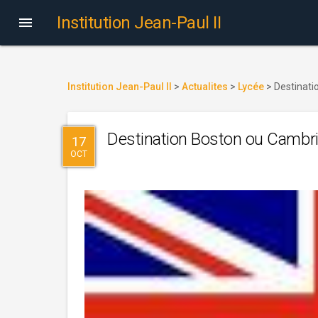
Institution Jean-Paul II

Institution Jean-Paul II
>
Actualites
>
Lycée
>
Destinat
Destination Boston ou Cambr
17
OCT