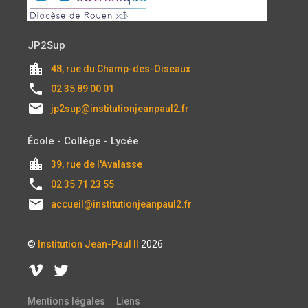
JP2Sup
location_city
48, rue du Champ-des-Oiseaux
local_phone
02 35 89 00 01
email
jp2sup@institutionjeanpaul2.fr
École - Collège - Lycée
location_city
39, rue de l'Avalasse
local_phone
02 35 71 23 55
email
accueil@institutionjeanpaul2.fr
©
Institution Jean-Paul II
2026
Mentions légales
Liens