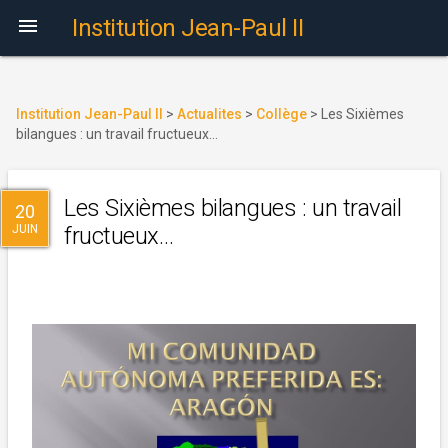

Institution Jean-Paul II
Institution Jean-Paul II
>
Actualites
>
Collège
>
Les Sixièmes
bilangues : un travail fructueux…
Les Sixièmes bilangues : un travail
20
JUIN
fructueux…