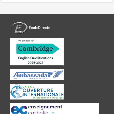
ÉcoleDirecte