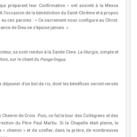
qui préparent leur Confirmation – ont assisté à la Messe
A l’occasion de la bénédiction du Saint-Chrême et à propos
eu ces paroles : « Ce sacrement nous configure au Christ.
nce de Dieu ne s’épuise jamais. »
teur, se sont rendus à la Sainte Cène. La liturgie, simple et
tion, sur le chant du
Pange lingua
.
 à déjeuner d’un bol de riz, dont les bénéfices seront versés
n Chemin de Croix. Puis, ce fut le tour des Collégiens et des
rection du Père Paul Martiu. Si la Chapelle était pleine, le
e « chemin » et de confier, dans la prière, de nombreuses