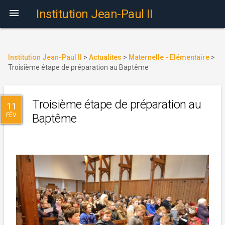

Institution Jean-Paul II
Institution Jean-Paul II
>
Actualites
>
Maternelle - Elémentaire
>
Troisième étape de préparation au Baptême
Troisième étape de préparation au
11
FÉV
Baptême