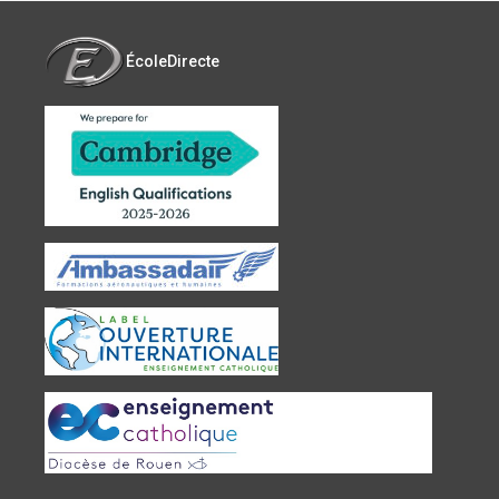
ÉcoleDirecte