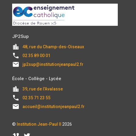
JP2Sup
location_city
48, rue du Champ-des-Oiseaux
local_phone
02 35 89 00 01
email
jp2sup@institutionjeanpaul2.fr
École - Collège - Lycée
location_city
39, rue de l'Avalasse
local_phone
02 35 71 23 55
email
accueil@institutionjeanpaul2.fr
©
Institution Jean-Paul II
2026