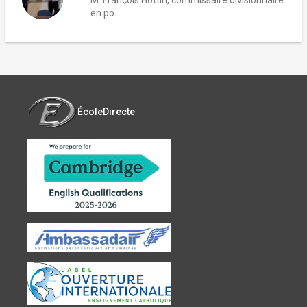
en po...
ÉcoleDirecte