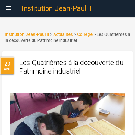

Institution Jean-Paul II
Institution Jean-Paul II
>
Actualites
>
Collège
>
Les Quatrièmes à
la découverte du Patrimoine industriel
Les Quatrièmes à la découverte du
20
AVR
Patrimoine industriel