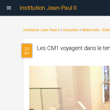
Institution Jean-Paul II

Institution Jean-Paul II
>
Actualites
>
Maternelle - Elé
Les CM1 voyagent dans le t
21
SEP