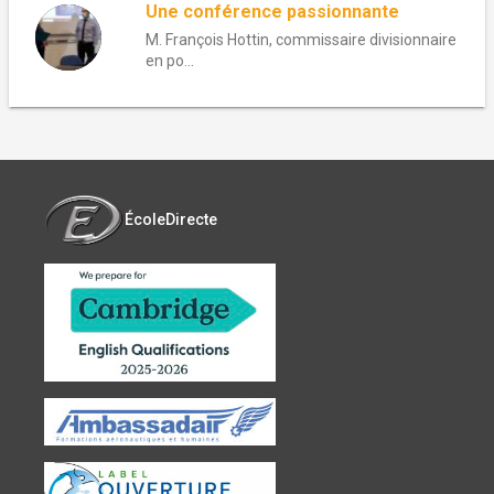
Une conférence passionnante
M. François Hottin, commissaire divisionnaire
en po...
ÉcoleDirecte