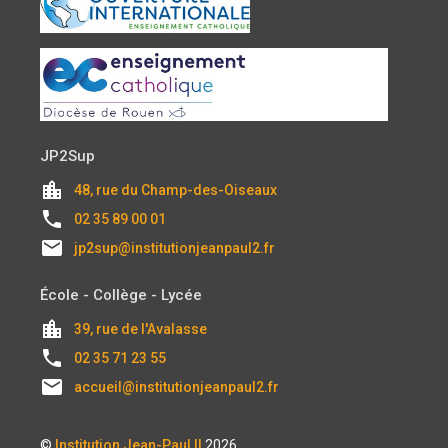
JP2Sup
location_city
48, rue du Champ-des-Oiseaux
local_phone
02 35 89 00 01
email
jp2sup@institutionjeanpaul2.fr
École - Collège - Lycée
location_city
39, rue de l'Avalasse
local_phone
02 35 71 23 55
email
accueil@institutionjeanpaul2.fr
©
Institution Jean-Paul II
2026