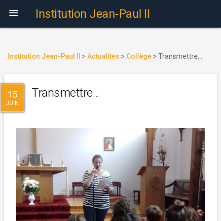

Institution Jean-Paul II
Institution Jean-Paul II
>
Actualites
>
Collège
>
Transmettre…
Transmettre…
15
JUIN