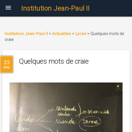

Institution Jean-Paul II
Institution Jean-Paul II
>
Actualites
>
Lycée
>
Quelques mots de
craie
Quelques mots de craie
23
MAI