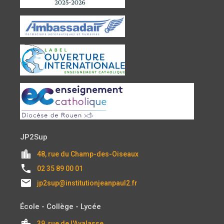
JP2Sup
location_city
48, rue du Champ-des-Oiseaux
local_phone
02 35 89 00 01
email
jp2sup@institutionjeanpaul2.fr
École - Collège - Lycée
location_city
39, rue de l'Avalasse