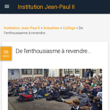

Institution Jean-Paul II
Institution Jean-Paul II
>
Actualites
>
Collège
>
De
l’enthousiasme à revendre…
De l’enthousiasme à revendre…
06
NOV