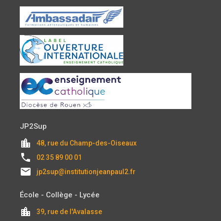
JP2Sup
location_city
48, rue du Champ-des-Oiseaux
local_phone
02 35 89 00 01
email
jp2sup@institutionjeanpaul2.fr
École - Collège - Lycée
location_city
39, rue de l'Avalasse