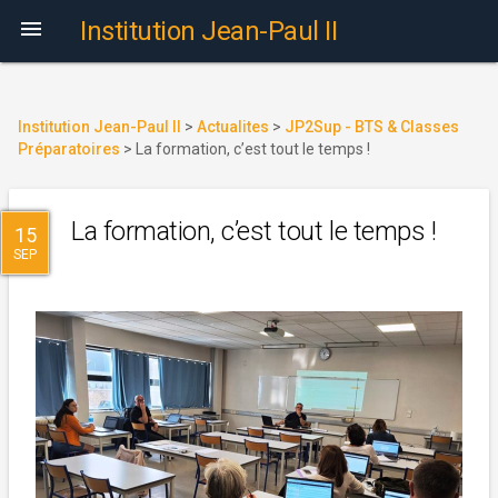

Institution Jean-Paul II
Institution Jean-Paul II
>
Actualites
>
JP2Sup - BTS & Classes
Préparatoires
>
La formation, c’est tout le temps !
La formation, c’est tout le temps !
15
SEP