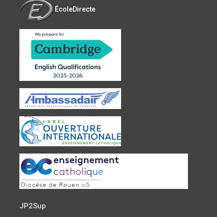
ÉcoleDirecte
JP2Sup