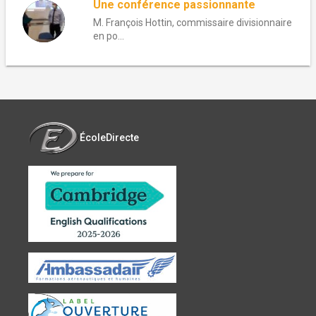
Une conférence passionnante
M. François Hottin, commissaire divisionnaire
en po...
ÉcoleDirecte