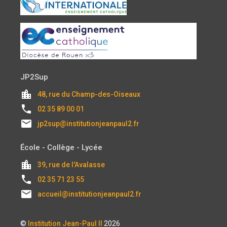
JP2Sup
location_city
48, rue du Champ-des-Oiseaux
local_phone
02 35 89 00 01
email
jp2sup@institutionjeanpaul2.fr
École - Collège - Lycée
location_city
39, rue de l'Avalasse
local_phone
02 35 71 23 55
email
accueil@institutionjeanpaul2.fr
©
Institution Jean-Paul II
2026