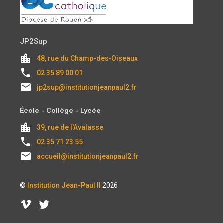
JP2Sup
location_city
48, rue du Champ-des-Oiseaux
local_phone
02 35 89 00 01
email
jp2sup@institutionjeanpaul2.fr
École - Collège - Lycée
location_city
39, rue de l'Avalasse
local_phone
02 35 71 23 55
email
accueil@institutionjeanpaul2.fr
©
Institution Jean-Paul II
2026