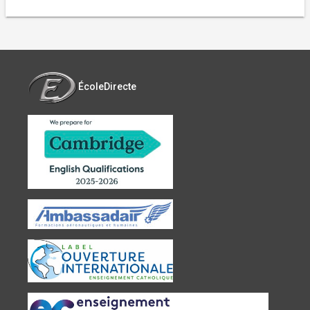
ÉcoleDirecte