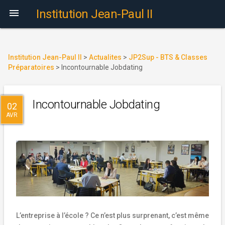

Institution Jean-Paul II
Institution Jean-Paul II
>
Actualites
>
JP2Sup - BTS & Classes
Préparatoires
>
Incontournable Jobdating
Incontournable Jobdating
02
AVR
L’entreprise à l’école ? Ce n’est plus surprenant, c’est même