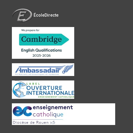
ÉcoleDirecte