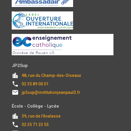
JP2Sup
location_city
48, rue du Champ-des-Oiseaux
local_phone
02 35 89 00 01
email
jp2sup@institutionjeanpaul2.fr
École - Collège - Lycée
location_city
39, rue de l'Avalasse
local_phone
02 35 71 23 55