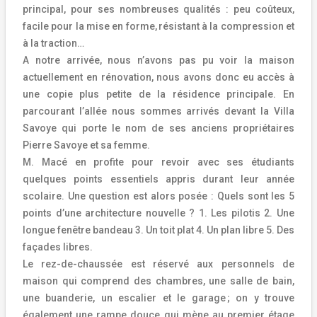
principal, pour ses nombreuses qualités : peu coûteux,
facile pour la mise en forme,
r
é
sistant
à
la compression et
à la traction…
A notre arrivée, nous n’avons pas pu voir la maison
actuellement en rénovation, nous avons donc eu accès à
une copie plus petite de la résidence principale. En
parcourant l’allée nous sommes arrivés devant la Villa
Savoye qui porte le nom de ses anciens propriétaires
Pierre Savoye et sa femme.
M. Macé en profite pour revoir avec ses étudiants
quelques points essentiels appris durant leur année
scolaire. Une question est alors posée : Quels sont les 5
points d’une architecture nouvelle ? 1. Les pilotis 2. Une
longue fenêtre bandeau 3. Un toit plat 4. Un plan libre 5. Des
façades libres.
Le rez-de-chaussée est réservé aux personnels de
maison qui comprend des chambres, une salle de bain,
une buanderie, un escalier et le garage
; on y trouve
é
galement une rampe douce qui mène au premier étage