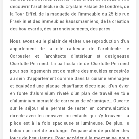
découvrir l’architecture du Crystale Palace de Londres, de
la Tour Eiffel, de la maquette de l’immeuble du 25 bis rue
Franklin et des immeubles haussmanniens, de la création
des boulevards, des arrondissements, des parcs…
Nous avons eu le plaisir de visiter une reproduction d’un
appartement de la cité radieuse de l’architecte Le
Corbusier et l’architecte d’intérieur et designeuse
Charlotte Perriand. La particularité de Charlotte Perriand
pour ses logements est de mettre des meubles encastrés
au sein d’appartement comme dans la cuisine aménagée
et équipée
d
’
une plaque chauffante
é
lectrique, d
’
un
é
vier
en fonte d
’
aluminium rivet
é
d
’
un plan de travail en t
ô
le
d
’
aluminium incrust
é
de carreaux de c
é
ramique… Ouverte
sur le s
é
jour elle permet de rester en communication
directe avec les convives ou enfants qui s’y trouvent. La
pièce est à la fois spacieuse et lumineuse. De plus, le
balcon permet de prolonger l’espace afin de profiter des
jours de beau temps. Pour accéder à la mezzanine, nous