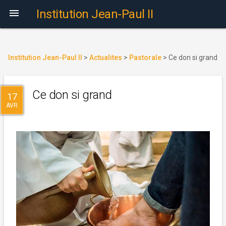

Institution Jean-Paul II
Institution Jean-Paul II
>
Actualites
>
Pastorale
>
Ce don si grand
Ce don si grand
17
AVR