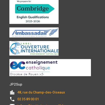
JP2Sup
location_city
48, rue du Champ-des-Oiseaux
local_phone
02 35 89 00 01