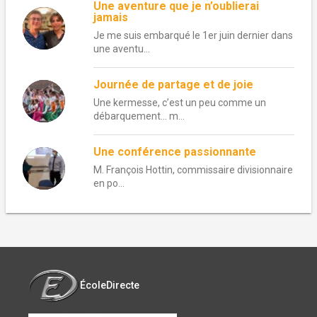
Une aventure que je n’oublierai
jamais
Je me suis embarqué le 1er juin dernier dans
une aventu...
Journée de partage et de joie
Une kermesse, c’est un peu comme un
débarquement… m...
Une conférence passionnante
M. François Hottin, commissaire divisionnaire
en po...
ÉcoleDirecte