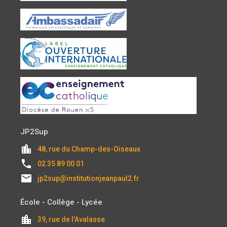
JP2Sup
location_city
48, rue du Champ-des-Oiseaux
local_phone
02 35 89 00 01
email
jp2sup@institutionjeanpaul2.fr
École - Collège - Lycée
location_city
39, rue de l'Avalasse