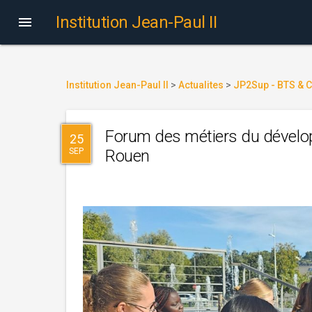
Institution Jean-Paul II

Institution Jean-Paul II
>
Actualites
>
JP2Sup - BTS & C
Forum des métiers du dévelo
25
SEP
Rouen