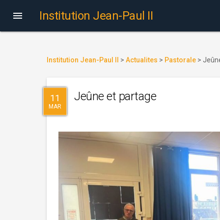
Institution Jean-Paul II

Institution Jean-Paul II
>
Actualites
>
Pastorale
>
Jeûne
Jeûne et partage
11
MAR