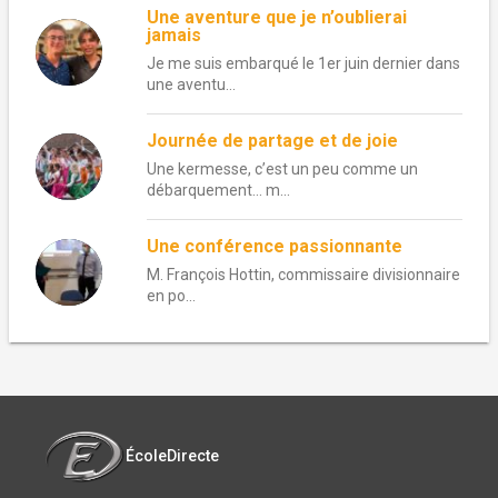
Une aventure que je n’oublierai
jamais
Je me suis embarqué le 1er juin dernier dans
une aventu...
Journée de partage et de joie
Une kermesse, c’est un peu comme un
débarquement… m...
Une conférence passionnante
M. François Hottin, commissaire divisionnaire
en po...
ÉcoleDirecte