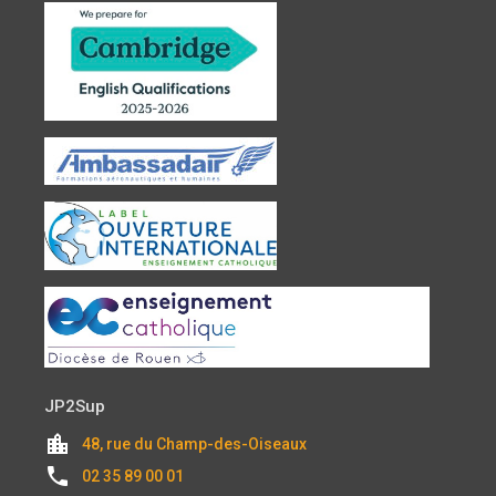
JP2Sup
location_city
48, rue du Champ-des-Oiseaux
local_phone
02 35 89 00 01