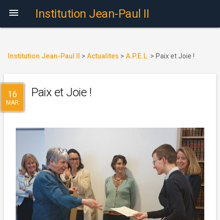

Institution Jean-Paul II
Institution Jean-Paul II
>
Actualites
>
A.P.E.L.
>
Paix et Joie !
Paix et Joie !
16
MAR