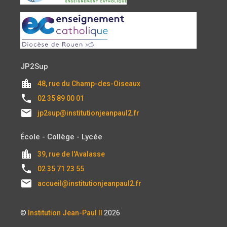
JP2Sup
location_city
48, rue du Champ-des-Oiseaux
local_phone
02 35 89 00 01
email
jp2sup@institutionjeanpaul2.fr
École - Collège - Lycée
location_city
39, rue de l'Avalasse
local_phone
02 35 71 23 55
email
accueil@institutionjeanpaul2.fr
©
Institution Jean-Paul II
2026