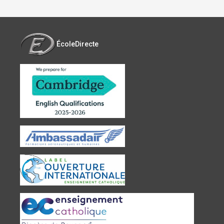
ÉcoleDirecte