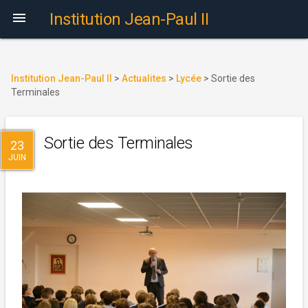

Institution Jean-Paul II
Institution Jean-Paul II
>
Actualites
>
Lycée
>
Sortie des
Terminales
Sortie des Terminales
23
JUIN