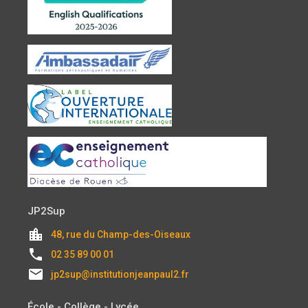
JP2Sup
location_city
48, rue du Champ-des-Oiseaux
local_phone
02 35 89 00 01
email
jp2sup@institutionjeanpaul2.fr
École - Collège - Lycée