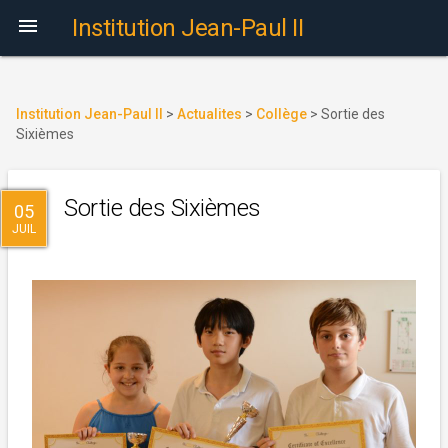

Institution Jean-Paul II
Institution Jean-Paul II
>
Actualites
>
Collège
>
Sortie des
Sixièmes
Sortie des Sixièmes
05
JUIL