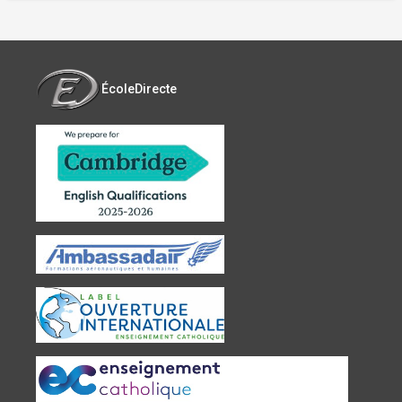
ÉcoleDirecte