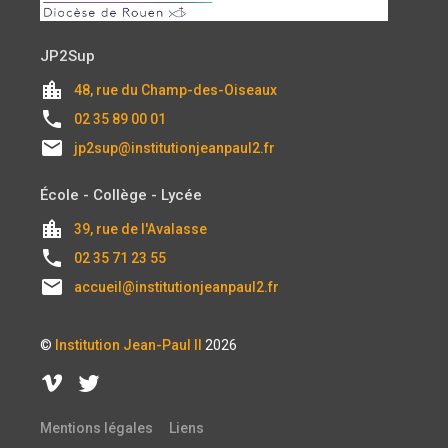
JP2Sup
location_city
48, rue du Champ-des-Oiseaux
local_phone
02 35 89 00 01
email
jp2sup@institutionjeanpaul2.fr
École - Collège - Lycée
location_city
39, rue de l'Avalasse
local_phone
02 35 71 23 55
email
accueil@institutionjeanpaul2.fr
©
Institution Jean-Paul II
2026
Mentions légales
Liens