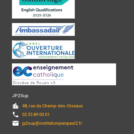
JP2Sup
location_city
48, rue du Champ-des-Oiseaux
local_phone
02 35 89 00 01
email
jp2sup@institutionjeanpaul2.fr