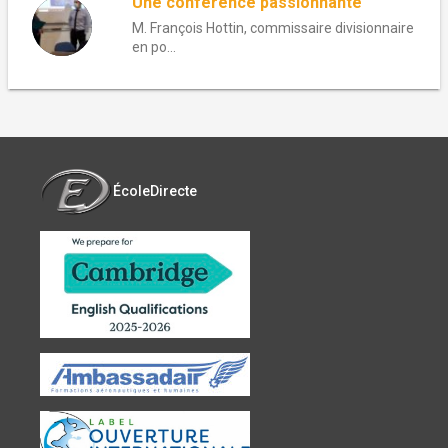
Une conférence passionnante
M. François Hottin, commissaire divisionnaire
en po...
ÉcoleDirecte