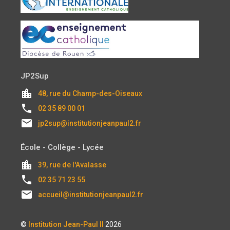
JP2Sup
location_city
48, rue du Champ-des-Oiseaux
local_phone
02 35 89 00 01
email
jp2sup@institutionjeanpaul2.fr
École - Collège - Lycée
location_city
39, rue de l'Avalasse
local_phone
02 35 71 23 55
email
accueil@institutionjeanpaul2.fr
©
Institution Jean-Paul II
2026