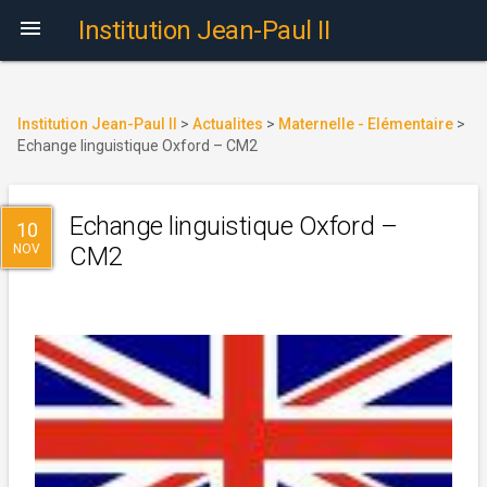

Institution Jean-Paul II
Institution Jean-Paul II
>
Actualites
>
Maternelle - Elémentaire
>
Echange linguistique Oxford – CM2
Echange linguistique Oxford –
10
NOV
CM2