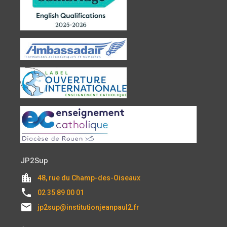
JP2Sup
location_city
48, rue du Champ-des-Oiseaux
local_phone
02 35 89 00 01
email
jp2sup@institutionjeanpaul2.fr