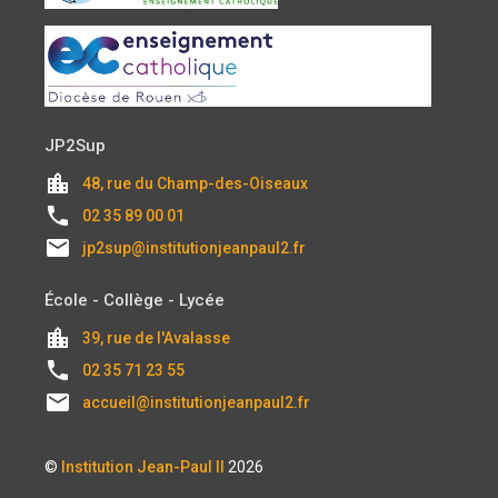
JP2Sup
location_city
48, rue du Champ-des-Oiseaux
local_phone
02 35 89 00 01
email
jp2sup@institutionjeanpaul2.fr
École - Collège - Lycée
location_city
39, rue de l'Avalasse
local_phone
02 35 71 23 55
email
accueil@institutionjeanpaul2.fr
©
Institution Jean-Paul II
2026