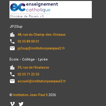
JP2Sup
location_city
48, rue du Champ-des-Oiseaux
local_phone
02 35 89 00 01
email
jp2sup@institutionjeanpaul2.fr
École - Collège - Lycée
location_city
39, rue de l'Avalasse
local_phone
02 35 71 23 55
email
accueil@institutionjeanpaul2.fr
©
Institution Jean-Paul II
2026