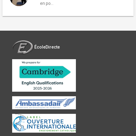
en po...
ÉcoleDirecte