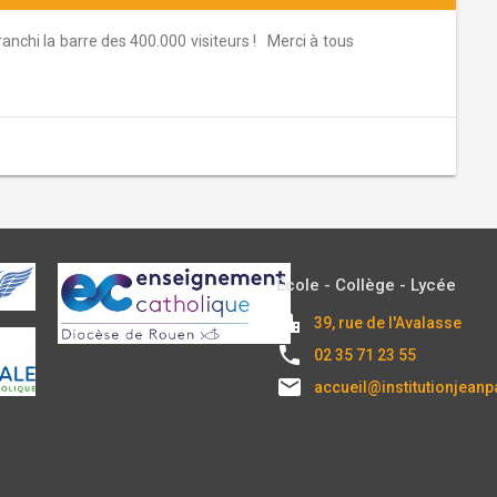
franchi la barre des 400.000 visiteurs ! Merci à tous
École - Collège - Lycée
location_city
39, rue de l'Avalasse
local_phone
02 35 71 23 55
email
accueil@institutionjeanp