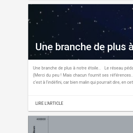
Une branche de plus à
Une branche de plus à notre étoile… Le réseau péd
(Merci du peu ! Mais chacun fournit ses références…) 
c’est à l’indéfini, car bien malin qui pourrait dire, en 
LIRE L'ARTICLE