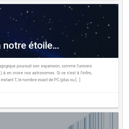
 notre étoile…
agogique poursuit son expansion, comme l’univers
à en croire nos astronomes. Si ce n’est à l’infini,
cet instant T, le nombre exact de PC (plus ou […]