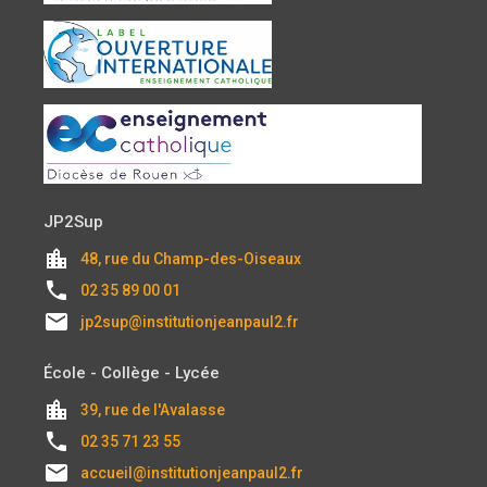
JP2Sup
location_city
48, rue du Champ-des-Oiseaux
local_phone
02 35 89 00 01
email
jp2sup@institutionjeanpaul2.fr
École - Collège - Lycée
location_city
39, rue de l'Avalasse
local_phone
02 35 71 23 55
email
accueil@institutionjeanpaul2.fr