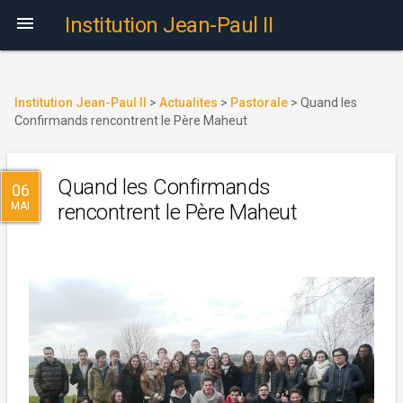

Institution Jean-Paul II
Institution Jean-Paul II
>
Actualites
>
Pastorale
>
Quand les
Confirmands rencontrent le Père Maheut
Quand les Confirmands
06
MAI
rencontrent le Père Maheut