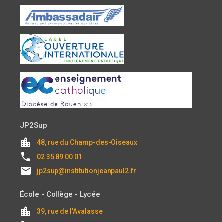
JP2Sup
location_city
48, rue du Champ-des-Oiseaux
local_phone
02 35 89 00 01
email
jp2sup@institutionjeanpaul2.fr
École - Collège - Lycée
location_city
39, rue de l'Avalasse