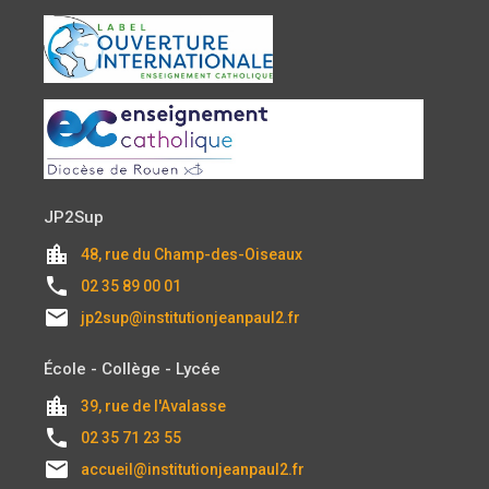
JP2Sup
location_city
48, rue du Champ-des-Oiseaux
local_phone
02 35 89 00 01
email
jp2sup@institutionjeanpaul2.fr
École - Collège - Lycée
location_city
39, rue de l'Avalasse
local_phone
02 35 71 23 55
email
accueil@institutionjeanpaul2.fr