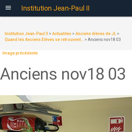

Institution Jean-Paul II
Institution Jean-Paul II
>
Actualites
>
Anciens élèves de JL
>
Quand les Anciens Elèves se retrouvent…
>
Anciens nov18 03
Image précédente
Anciens nov18 03