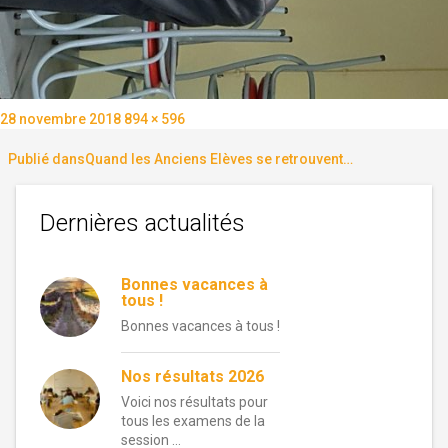
Publié
Taille
28 novembre 2018
894 × 596
le
réelle
Navigation
Publié dans
Quand les Anciens Elèves se retrouvent…
de
Dernières actualités
l’article
Bonnes vacances à
tous !
Bonnes vacances à tous !
Nos résultats 2026
Voici nos résultats pour
tous les examens de la
session …