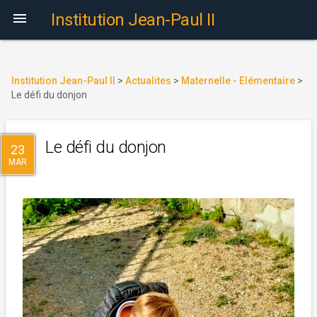

Institution Jean-Paul II
Institution Jean-Paul II
>
Actualites
>
Maternelle - Elémentaire
>
Le défi du donjon
Le défi du donjon
23
MAR