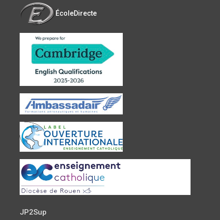
ÉcoleDirecte
JP2Sup