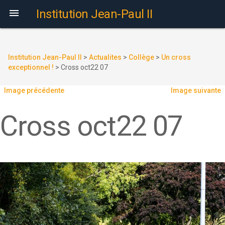

Institution Jean-Paul II
Institution Jean-Paul II
>
Actualites
>
Collège
>
Un cross
exceptionnel !
>
Cross oct22 07
Image précédente
Image suivante
Cross oct22 07