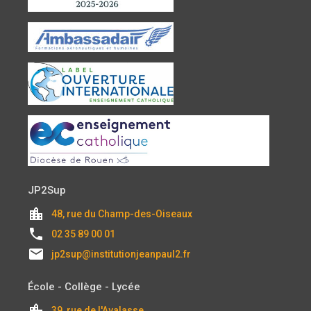
JP2Sup
location_city
48, rue du Champ-des-Oiseaux
local_phone
02 35 89 00 01
email
jp2sup@institutionjeanpaul2.fr
École - Collège - Lycée
location_city
39, rue de l'Avalasse