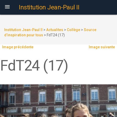

Institution Jean-Paul II
Institution Jean-Paul II
>
Actualites
>
Collège
>
Source
d’inspiration pour tous
>
FdT24 (17)
Image précédente
Image suivante
FdT24 (17)