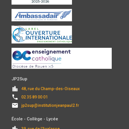
JP2Sup
location_city
48, rue du Champ-des-Oiseaux
local_phone
02 35 89 00 01
email
jp2sup@institutionjeanpaul2.fr
École - Collège - Lycée
location_city
39, rue de l'Avalasse