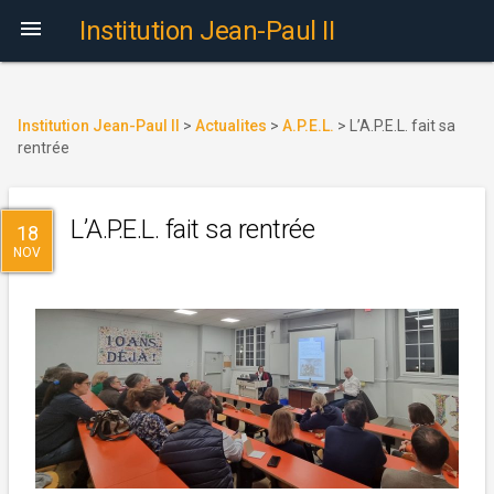

Institution Jean-Paul II
Institution Jean-Paul II
>
Actualites
>
A.P.E.L.
>
L’A.P.E.L. fait sa
rentrée
L’A.P.E.L. fait sa rentrée
18
NOV