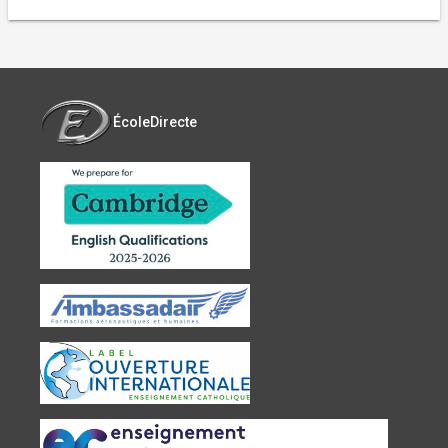
ÉcoleDirecte