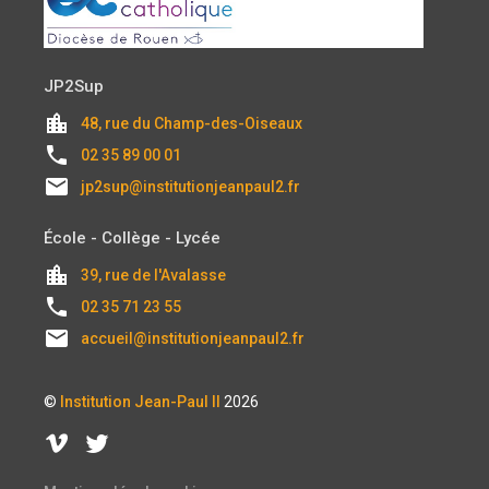
JP2Sup
location_city
48, rue du Champ-des-Oiseaux
local_phone
02 35 89 00 01
email
jp2sup@institutionjeanpaul2.fr
École - Collège - Lycée
location_city
39, rue de l'Avalasse
local_phone
02 35 71 23 55
email
accueil@institutionjeanpaul2.fr
©
Institution Jean-Paul II
2026