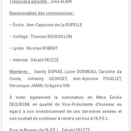
Trésorière adjointe :
Julie ALAIN
Responsables des commissions :
– École : Ann-Capucine de La RUPELLE
– Collège : Thomas ROUSSILLON
– Lycée : Nicolas ROBERT
– Internat : Gérald DELEZE
Membres :
Sandy DUPUIS, Lucie DORMEAU, Caroline da
Costa, Johanny GEORGET, Ann-Aymone POUILLET,
Véronique JANIN, Grégoire VIN.
À noter également la nomination de Mme Émilie
DEQUESNE en qualité de Vice-Présidente d’honneur eu
égard à son investissement de ces dernières années et
son souhait de continuer à rendre service à l’A.P.E.L.
Pour le Bureau de l’A.P.E.L., Gérald DELEZE