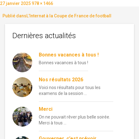
Publié
Taille
27 janvier 2025
978 × 1466
le
réelle
Navigation
Publié dans
L’Internat à la Coupe de France de football
de
Dernières actualités
l’article
Bonnes vacances à tous !
Bonnes vacances à tous !
Nos résultats 2026
Voici nos résultats pour tous les
examens de la session …
Merci
On ne pouvait rêver plus belle soirée.
Merci à tous …
Gouverner, c’est prévoir…