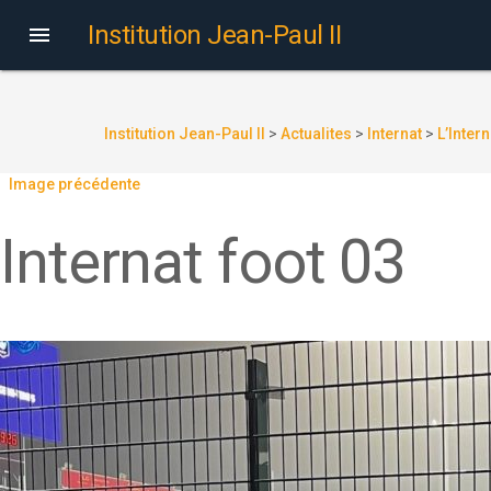
Institution Jean-Paul II

Institution Jean-Paul II
>
Actualites
>
Internat
>
L’Inter
Image précédente
Internat foot 03