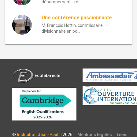
débarquement… m...
Une conférence passionnante
M. François Hottin, commissaire
divisionnaire en po...
ÉcoleDirecte
©
Institution Jean-Paul II
2026
Mentions légales
Liens