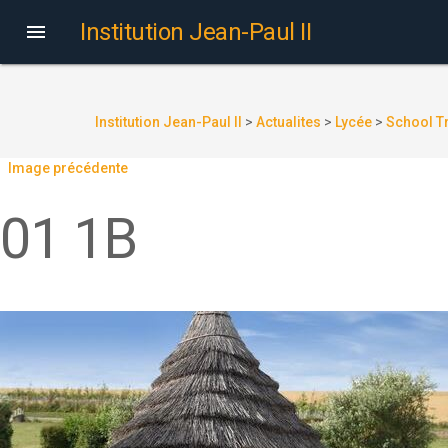
Institution Jean-Paul II

Institution Jean-Paul II
>
Actualites
>
Lycée
>
School Tr
Image précédente
01 1B