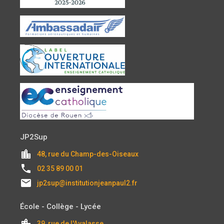
JP2Sup
location_city
48, rue du Champ-des-Oiseaux
local_phone
02 35 89 00 01
email
jp2sup@institutionjeanpaul2.fr
École - Collège - Lycée
location_city
39, rue de l'Avalasse